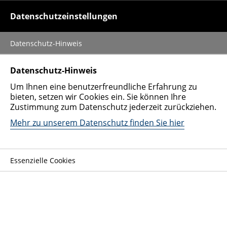
0152 51428728
Datenschutzeinstellungen
Datenschutz-Hinweis
Auto verkaufen
Tipps für Verkauf
Rost entfernen
Datenschutz-Hinweis
Um Ihnen eine benutzerfreundliche Erfahrung zu
Fahrzeugarten
bieten, setzen wir Cookies ein. Sie können Ihre
Zustimmung zum Datenschutz jederzeit zurückziehen.
Nutzfahrzeug
Rost entfernen: Auto für den
Mehr zu unserem Datenschutz finden Sie hier
Spezialfahrzeug
Verkauf vorbereiten
Rost ist der natürliche Feind für jeden, der ein
Unternehmen
Essenzielle Cookies
Fahrzeug besitzt. Nicht nur, dass er die Optik schädigt
– auch kann er langfristig die Sicherheit des Autos
beeinträchtigen. Rost kann mit den richtigen
Maßnahmen und etwas Geduld effektiv entfernt und
sogar verhindert werden.